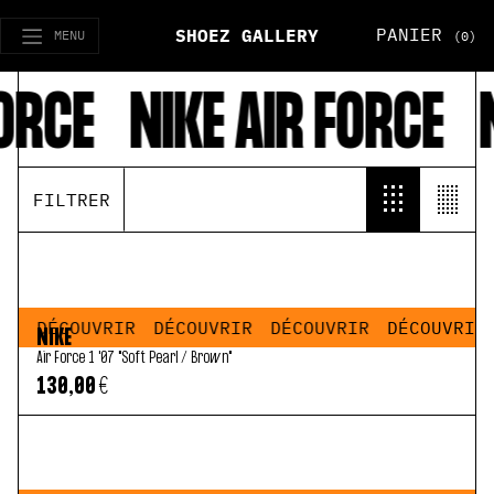
PANIER
SHOEZ GALLERY
MENU
(0)
ORCE
NIKE AIR FORCE
N
FILTRER
IR
DÉCOUVRIR
DÉCOUVRIR
DÉCOUVRIR
DÉCOUVRIR
NIKE
Air Force 1 '07 "Soft Pearl / Brown"
130,00 €