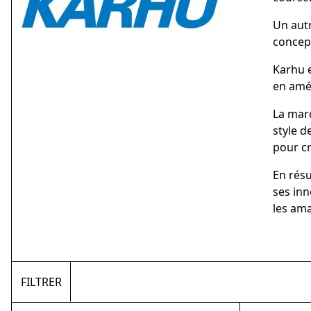
Un autr
concept
Karhu e
en amél
La marq
style d
pour cr
En résu
ses inn
les ama
FILTRER