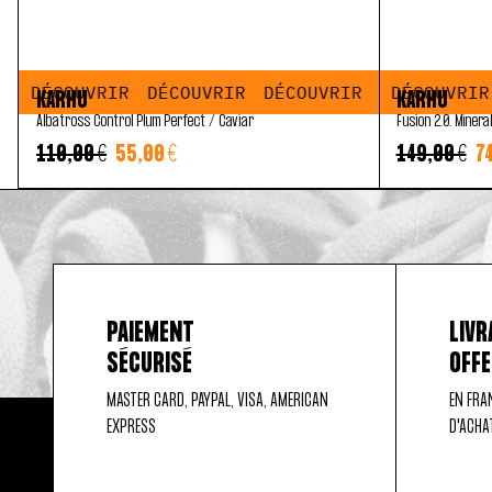
DÉCOUVRIR
DÉCOUVRIR
DÉCOUVRIR
DÉCOUVRIR
DÉCOUVRIR
DÉCOUVRIR
DÉCOUVRIR
DÉCOUVRIR
DÉCOUVRIR
KARHU
KARHU
Albatross Control Plum Perfect / Caviar
Fusion 2.0. Mineral
110,00 €
55,00 €
149,00 €
74
PAIEMENT
LIVR
SÉCURISÉ
OFF
MASTER CARD, PAYPAL, VISA, AMERICAN
EN FRA
EXPRESS
D'ACHA