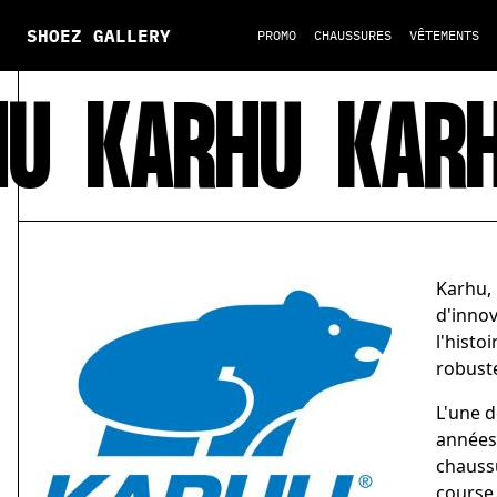
SHOEZ GALLERY
PROMO
CHAUSSURES
VÊTEMENTS
U
KARHU
KARH
Karhu,
d'innov
l'histo
robuste
L'une d
années 
chaussu
course