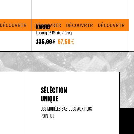
OUVRIR
COUVRIR
ÉCOUVRIR
DÉCOUVRIR
DÉCOUVRIR
DÉCOUVRIR
DÉCOUVRIR
DÉCOUVRIR
DÉCOUVRIR
DÉCOUVRIR
DÉCOUVRIR
DÉCOUVRIR
DÉCOUVRIR
DÉC
DÉ
KARHU
Legacy 96 White / Grey
135,00 €
67,50 €
SÉLÉCTION
UNIQUE
DES MODÈLES BASIQUES AUX PLUS
POINTUS