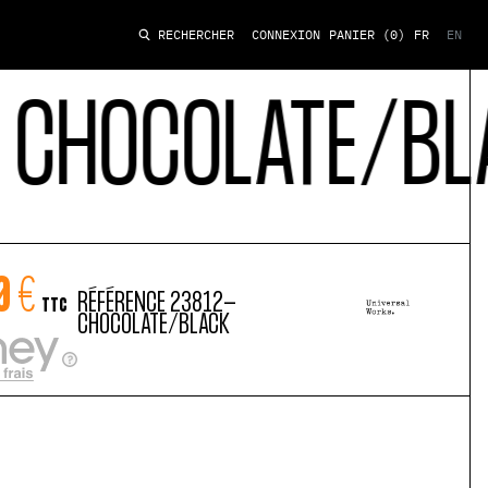
CONNEXION
PANIER
(0)
FR
EN
RECHERCHER
HOCOLATE/BLAC
0 €
RÉFÉRENCE
23812-
TTC
CHOCOLATE/BLACK