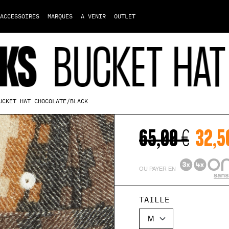
ACCESSOIRES
MARQUES
A VENIR
OUTLET
BUCKET HAT C
UCKET HAT CHOCOLATE/BLACK
65,00 €
32,5
OU PAYER EN
TAILLE