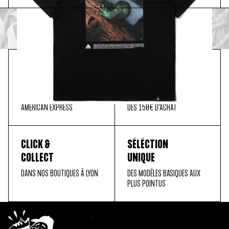
PAIEMENT
LIVRAISON
SÉCURISÉ
OFFERTE
MASTER CARD, PAYPAL, VISA,
EN FRANCE MÉTROPOLITAINE
AMERICAN EXPRESS
DÈS 150€ D'ACHAT
CLICK &
SÉLÉCTION
COLLECT
UNIQUE
DANS NOS BOUTIQUES À LYON
DES MODÈLES BASIQUES AUX
PLUS POINTUS