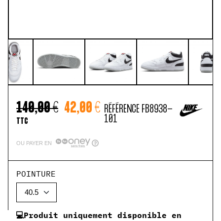
140,00 €
42,00 €
RÉFÉRENCE
FB8938-
101
TTC
OU PAYER EN
POINTURE
💻Produit uniquement disponible en