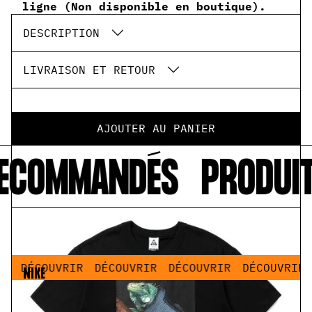
ligne (Non disponible en boutique).
DESCRIPTION
LIVRAISON ET RETOUR
AJOUTER AU PANIER
RECOMMANDÉS
PRODUI
R
DÉCOUVRIR
DÉCOUVRIR
DÉCOUVRIR
DÉCOUVRIR
NIKE
ACG Dri-Fit Iguana Tee Black
55,00 €
27,50 €