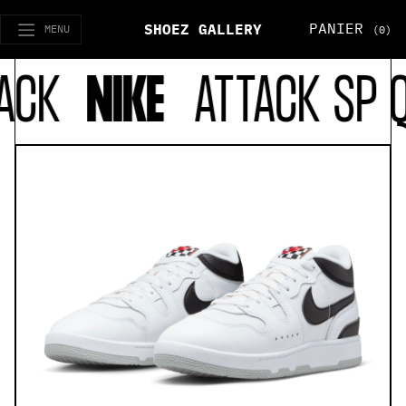
PANIER
SHOEZ GALLERY
MENU
(0)
CK
NIKE
ATTACK SP Q