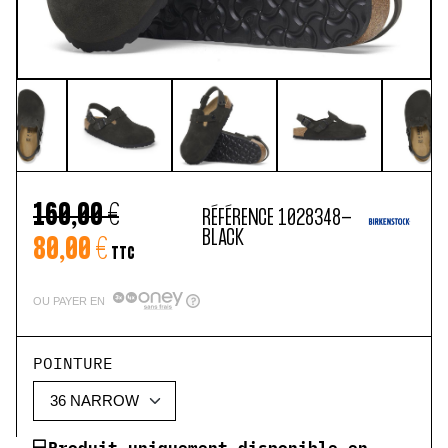
160,00 €
RÉFÉRENCE
1028348-
BLACK
80,00 €
TTC
OU PAYER EN
POINTURE
💻Produit uniquement disponible en