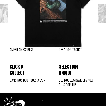
PAIEMENT
LIVRAISON
SÉCURISÉ
OFFERTE
MASTER CARD, PAYPAL, VISA,
EN FRANCE MÉTROPOLITAINE
AMERICAN EXPRESS
DÈS 150€ D'ACHAT
CLICK &
SÉLÉCTION
COLLECT
UNIQUE
DANS NOS BOUTIQUES À LYON
DES MODÈLES BASIQUES AUX
PLUS POINTUS