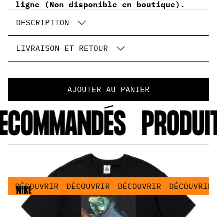
ligne (Non disponible en boutique).
DESCRIPTION
LIVRAISON ET RETOUR
AJOUTER AU PANIER
RECOMMANDÉS
PRODUI
IR
DÉCOUVRIR
DÉCOUVRIR
DÉCOUVRIR
DÉCOUVRIR
NIKE
ACG Dri-Fit Iguana Tee Black
55,00 €
27,50 €