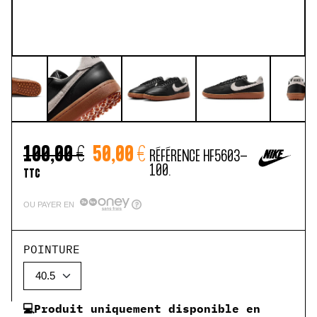
100,00 €
50,00 €
RÉFÉRENCE
HF5603-
100.
TTC
OU PAYER EN
POINTURE
💻Produit uniquement disponible en