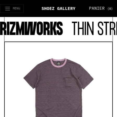
PANIER
SHOEZ GALLERY
MENU
(0)
RIZMWORKS
THIN STRI