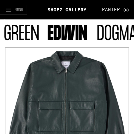
PANIER
SHOEZ GALLERY
MENU
(0)
REEN
EDWIN
DOGMA J