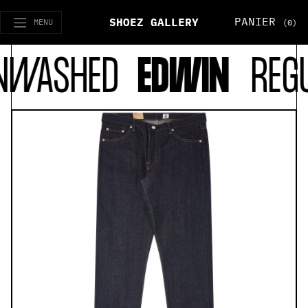
PANIER
SHOEZ GALLERY
MENU
(0)
ASHED
EDWIN
REGULA