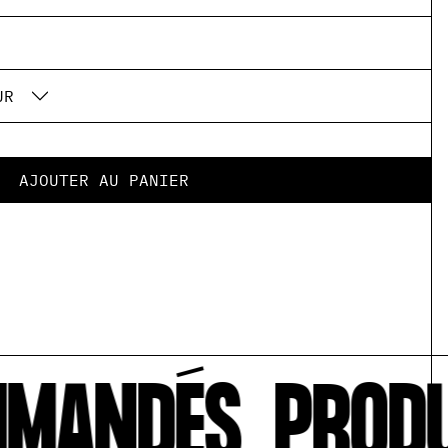
UR
AJOUTER AU PANIER
MANDÉS
PRODU