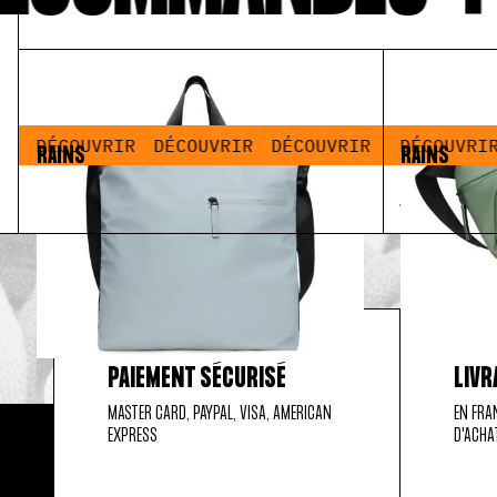
R
DÉCOUVRIR
DÉCOUVRIR
DÉCOUVRIR
DÉCOUVRIR
DÉCOUVRIR
DÉCOUVRIR
DÉCOUVRIR
DÉCOUVRIR
DÉCOUVRI
RAINS
RAINS
Dash Tote Bag Pool Blue
Bum Bag Mini Well
59,00 €
29,50 €
59,00 €
29
PAIEMENT SÉCURISÉ
LIVR
MASTER CARD, PAYPAL, VISA, AMERICAN
EN FRA
EXPRESS
D'ACHA