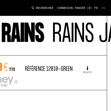
CONNEXION
PANIER
(0)
FR
EN
RECHERCHER
AINS
RAINS JAC
0 €
RÉFÉRENCE
12010-GREEN
TTC