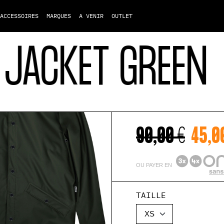
ACCESSOIRES
MARQUES
A VENIR
OUTLET
ACKET GREEN
R
90,00 €
45,0
OU PAYER EN
TAILLE