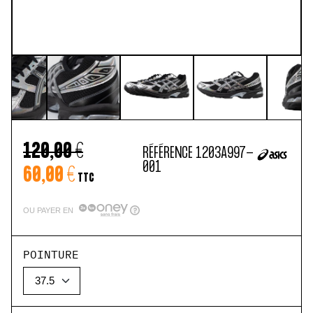
120,00 €
RÉFÉRENCE
1203A997-
001
60,00 €
TTC
OU PAYER EN
POINTURE