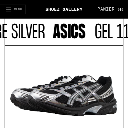
PANIER
SHOEZ GALLERY
MENU
(0)
SILVER
ASICS
GEL 113