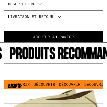
DESCRIPTION
LIVRAISON ET RETOUR
AJOUTER AU PANIER
PRODUITS RECOMMAN
IR
DÉCOUVRIR
DÉCOUVRIR
DÉCOUVRIR
DÉCOUVRIR
CAMPER
Casi Myra Yellow
135,00 €
67,50 €