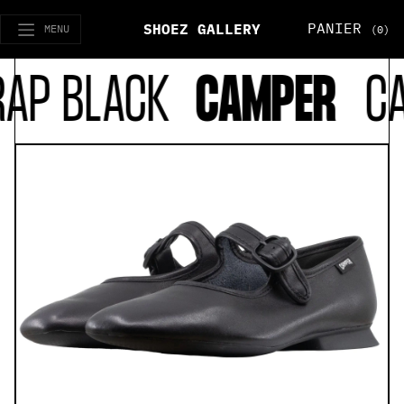
PANIER
SHOEZ GALLERY
MENU
(0)
AP BLACK
CAMPER
CAS