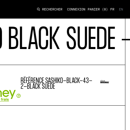
CONNEXION
PANIER
(0)
FR
EN
RECHERCHER
EDE - 43
CLARK
RÉFÉRENCE
SASHIKO-BLACK-43-
2-BLACK SUEDE