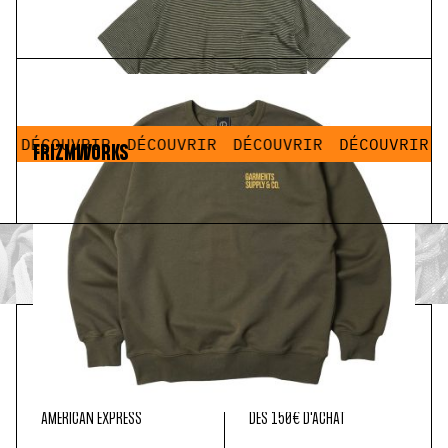
Thin Stripe Half Tee Olive
70,00 €
35,00 €
DÉCOUVRIR
DÉCOUVRIR
DÉCOUVRIR
DÉCOUVRIR
FRIZMWORKS
Service Label Sweatshirt Olive
95,00 €
47,50 €
PAIEMENT
LIVRAISON
SÉCURISÉ
OFFERTE
MASTER CARD, PAYPAL, VISA,
EN FRANCE MÉTROPOLITAINE
AMERICAN EXPRESS
DÈS 150€ D'ACHAT