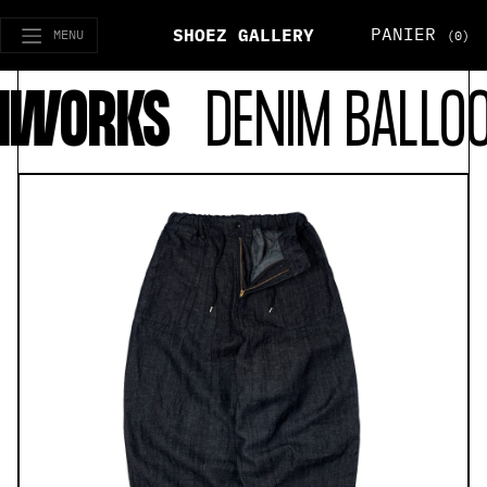
PANIER
SHOEZ GALLERY
MENU
(0)
WORKS
DENIM BALLOON